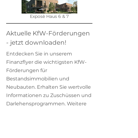
Exposè Haus 6 & 7
Aktuelle KfW-Förderungen
- jetzt downloaden!
Entdecken Sie in unserem
Finanzflyer die wichtigsten KfW-
Förderungen für
Bestandsimmobilien und
Neubauten. Erhalten Sie wertvolle
Informationen zu Zuschüssen und
Darlehensprogrammen. Weitere
Details und aktuelle Konditionen
finden Sie jederzeit auf der
KfW-
Webseite
. Zinssätze können sich
ändern, daher sind alle Angaben