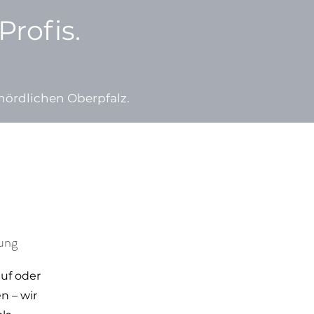
rofis.
nördlichen Oberpfalz.
ung
uf oder
n – wir