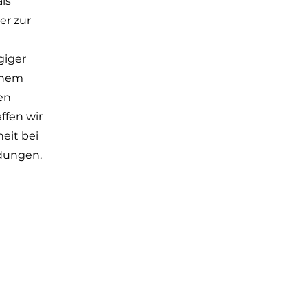
ls
er zur
iger
inem
en
ffen wir
heit bei
dungen.