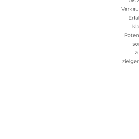
bis 
Verkau
Erf
kl
Poten
so
z
zielge