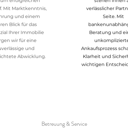
zum erfolgreichen
stehen Ihnen a
f. Mit Marktkenntnis,
verlässlicher Partn
ahrung und einem
Seite. Mit
aren Blick für das
bankenunabhäng
zial Ihrer Immobilie
Beratung und e
rgen wir für eine
unkompliziert
uverlässige und
Ankaufsprozess scha
richtete Abwicklung.
Klarheit und Sicher
wichtigen Entschei
Betreuung & Service