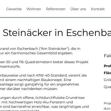
Gewerbe
Wohnen
Referenzen
Über uns
Kontakt
Steinäcker in Eschenb
and von Eschenbach ("Am Steinäcker"), die in
tur ein harmonisches Gesamtbild ergeben.
Fa
en 50 und 116 Quadratmetern bietet dieses Projekt
Prof
ensentwürfe.
Flä
erbauweise und nach KfW-40-Standard, vereint die
mit einem nachhaltigen Baukonzept. Eine
Grö
sanlage sorgt ganzjährig für ein angenehmes
Qua
ner darüber nachdenken müssen.
ngen durch offene, lichtdurchflutete Grundrisse
 mit hochwertigen Holz-Alu-Fenstern und
Proj
 sind barrierefrei erreichbar, was langfristiges und
durc