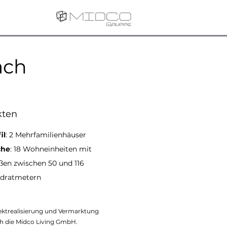
ach
kten
il
: 2 Mehrfamilienhäuser
che
: 18 Wohneinheiten mit
ßen zwischen 50 und 116
dratmetern
ektrealisierung und Vermarktung
h die Midco Living GmbH.​